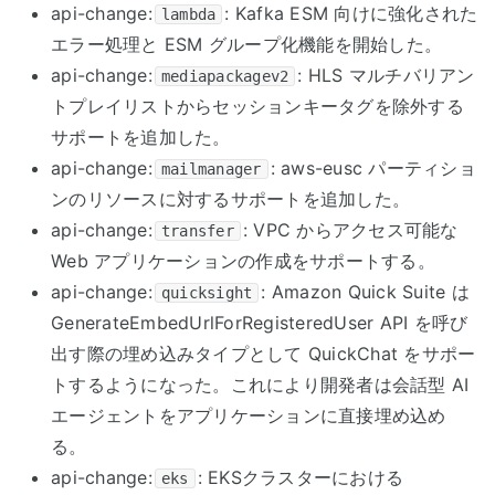
api-change:
: Kafka ESM 向けに強化された
lambda
エラー処理と ESM グループ化機能を開始した。
api-change:
: HLS マルチバリアン
mediapackagev2
トプレイリストからセッションキータグを除外する
サポートを追加した。
api-change:
: aws-eusc パーティショ
mailmanager
ンのリソースに対するサポートを追加した。
api-change:
: VPC からアクセス可能な
transfer
Web アプリケーションの作成をサポートする。
api-change:
: Amazon Quick Suite は
quicksight
GenerateEmbedUrlForRegisteredUser API を呼び
出す際の埋め込みタイプとして QuickChat をサポー
トするようになった。これにより開発者は会話型 AI
エージェントをアプリケーションに直接埋め込め
る。
api-change:
: EKSクラスターにおける
eks