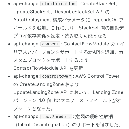
api-change:
: CreateStackSet、
cloudformation
UpdateStackSet、DescribeStackSet API の
AutoDeployment 構成パラメータに DependsOn フ
ィールドを追加。これにより、StackSet 間の自動デ
プロイ依存関係を設定・読み取り可能となる
api-change:
: ContactFlowModule のエイ
connect
リアスとバージョンをサポートする新APIを追加。カ
スタムブロックをサポートするよう
ContactFlowModule API を更新
api-change:
: AWS Control Tower
controltower
の CreateLandingZone および
UpdateLandingZone API において、Landing Zone
バージョン 4.0 向けのマニフェストフィールドがオ
プションとなった。
api-change:
: 意図の曖昧性解消
lexv2-models
（Intent Disambiguation）のサポートを追加した。