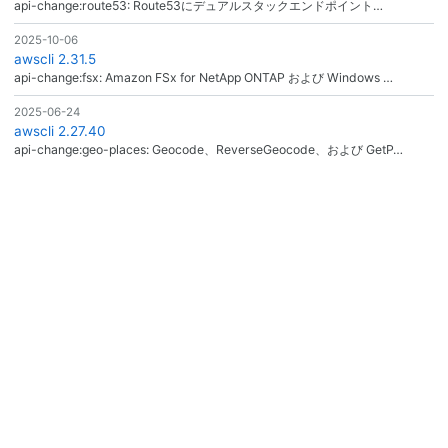
api-change:route53: Route53にデュアルスタックエンドポイント…
2025-10-06
awscli 2.31.5
api-change:fsx: Amazon FSx for NetApp ONTAP および Windows …
2025-06-24
awscli 2.27.40
api-change:geo-places: Geocode、ReverseGeocode、および GetP…